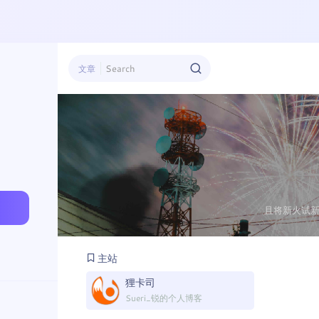
文章
且将新火试
主站
狸卡司
Sueri_锐的个人博客