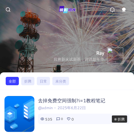
Ray
且将新火试新茶，诗酒趁年华
全部
折腾
日常
未分类
去掉免费空间强制?i=1教程笔记
@admin
-
2025年6月22日
535
0
# 折腾
0